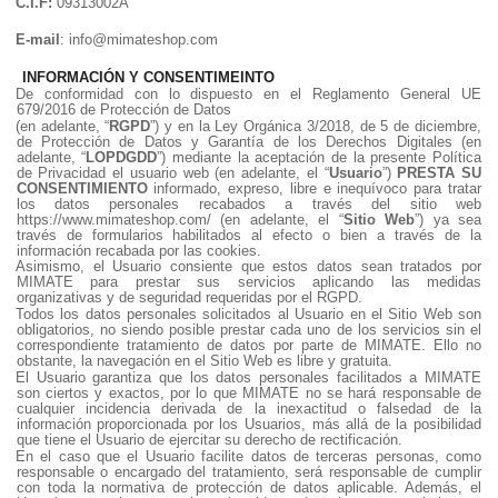
C.I.F:
09313002A
E-mail
: info@mimateshop.com
INFORMACIÓN Y CONSENTIMEINTO
De conformidad con lo dispuesto en el Reglamento General UE
679/2016 de Protección de Datos
(en adelante, “
RGPD
”) y en la Ley Orgánica 3/2018, de 5 de diciembre,
de Protección de Datos y Garantía de los Derechos Digitales (en
adelante, “
LOPDGDD
”) mediante la aceptación de la presente Política
de Privacidad el usuario web (en adelante, el “
Usuario
”)
PRESTA SU
CONSENTIMIENTO
informado, expreso, libre e inequívoco para tratar
los datos personales recabados a través del sitio web
https://www.mimateshop.com/ (en adelante, el “
Sitio Web
”) ya sea
través de formularios habilitados al efecto o bien a través de la
información recabada por las cookies.
Asimismo, el Usuario consiente que estos datos sean tratados por
MIMATE para prestar sus servicios aplicando las medidas
organizativas y de seguridad requeridas por el RGPD.
Todos los datos personales solicitados al Usuario en el Sitio Web son
obligatorios, no siendo posible prestar cada uno de los servicios sin el
correspondiente tratamiento de datos por parte de MIMATE. Ello no
obstante, la navegación en el Sitio Web es libre y gratuita.
El Usuario garantiza que los datos personales facilitados a MIMATE
son ciertos y exactos, por lo que MIMATE no se hará responsable de
cualquier incidencia derivada de la inexactitud o falsedad de la
información proporcionada por los Usuarios, más allá de la posibilidad
que tiene el Usuario de ejercitar su derecho de rectificación.
En el caso que el Usuario facilite datos de terceras personas, como
responsable o encargado del tratamiento, será responsable de cumplir
con toda la normativa de protección de datos aplicable. Además, el